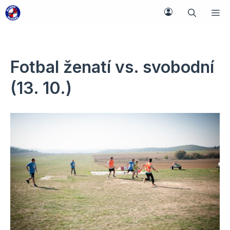
Přeskočit
M
na
obsah
Fotbal ženatí vs. svobodní
(13. 10.)