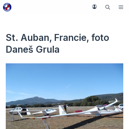
Přeskočit
M
na
obsah
St. Auban, Francie, foto
Daneš Grula