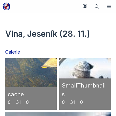
Přeskočit
M
na
obsah
Vlna, Jeseník (28. 11.)
Galerie
SmallThumbnail
cache
s
0
31
0
0
31
0