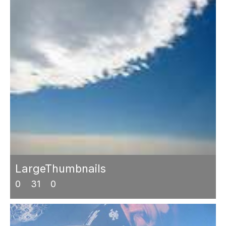
LargeThumbnails
0
31
0