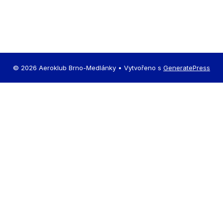
© 2026 Aeroklub Brno-Medlánky
• Vytvořeno s
GeneratePress